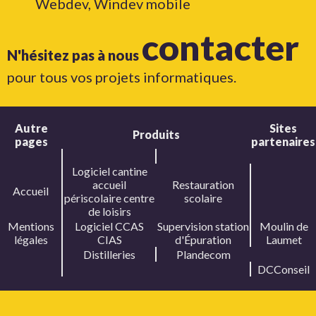
Webdev, Windev mobile
contacter
N'hésitez pas à nous
pour tous vos projets informatiques.
Autre
Sites
Produits
pages
partenaires
Logiciel cantine
accueil
Restauration
Accueil
périscolaire centre
scolaire
de loisirs
Mentions
Logiciel CCAS
Supervision station
Moulin de
légales
CIAS
d'Épuration
Laumet
Distilleries
Plandecom
DCConseil